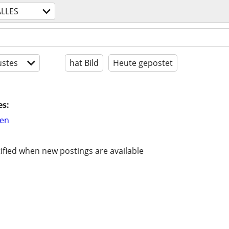
ALLES
stes
hat Bild
Heute gepostet
es:
hen
ified when new postings are available