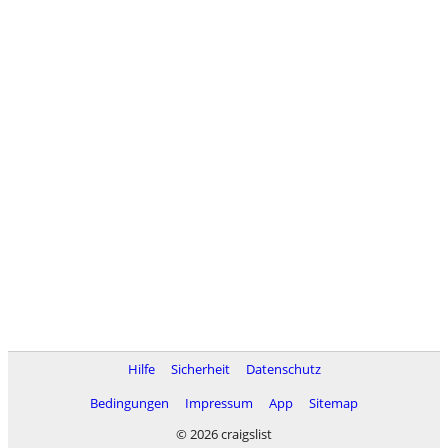
Hilfe
Sicherheit
Datenschutz
Bedingungen
Impressum
App
Sitemap
© 2026 craigslist