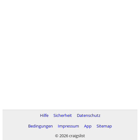
Hilfe
Sicherheit
Datenschutz
Bedingungen
Impressum
App
Sitemap
© 2026 craigslist