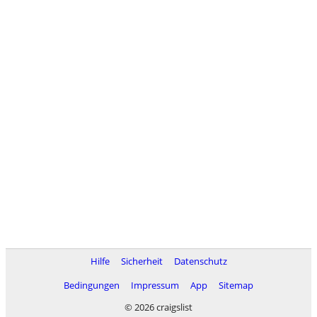
Hilfe
Sicherheit
Datenschutz
Bedingungen
Impressum
App
Sitemap
© 2026 craigslist