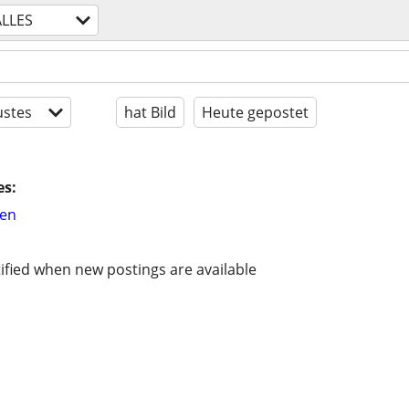
ALLES
stes
hat Bild
Heute gepostet
es:
hen
ified when new postings are available