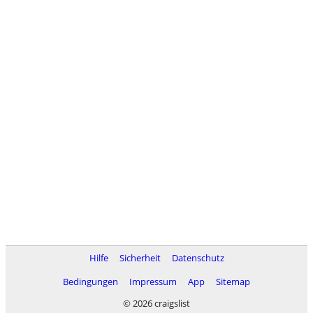
Hilfe
Sicherheit
Datenschutz
Bedingungen
Impressum
App
Sitemap
© 2026 craigslist